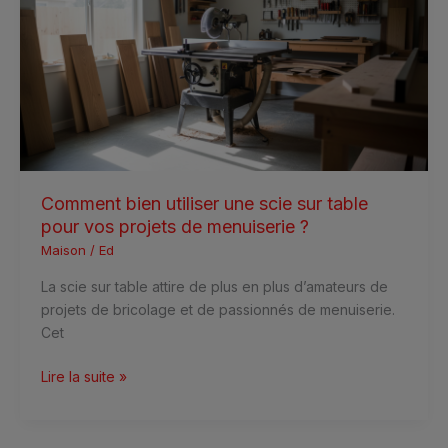
une
scie
sur
table
pour
vos
projets
de
menuiserie
Comment bien utiliser une scie sur table
?
pour vos projets de menuiserie ?
Maison
/
Ed
La scie sur table attire de plus en plus d’amateurs de
projets de bricolage et de passionnés de menuiserie.
Cet
Lire la suite »