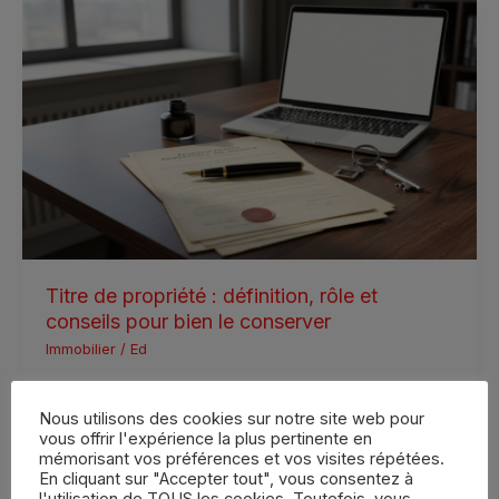
Titre
de
propriété
:
définition,
rôle
et
conseils
pour
bien
le
conserver
Titre de propriété : définition, rôle et
conseils pour bien le conserver
Immobilier
/
Ed
Le titre de propriété est un document dont l’importance
est souvent sous-estimée dans la vie quotidienne. Il ne
Nous utilisons des cookies sur notre site web pour
vous offrir l'expérience la plus pertinente en
sert pas
mémorisant vos préférences et vos visites répétées.
En cliquant sur "Accepter tout", vous consentez à
Lire la suite »
l'utilisation de TOUS les cookies. Toutefois, vous