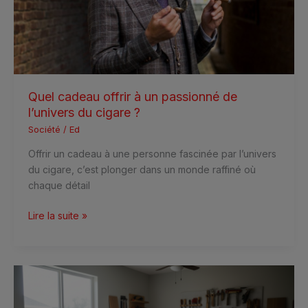
passionné
de
l’univers
du
cigare
?
Quel cadeau offrir à un passionné de
l’univers du cigare ?
Société
/
Ed
Offrir un cadeau à une personne fascinée par l’univers
du cigare, c’est plonger dans un monde raffiné où
chaque détail
Lire la suite »
Comment
bien
utiliser