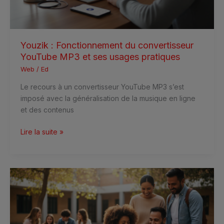
ses
usages
pratiques
Youzik : Fonctionnement du convertisseur
YouTube MP3 et ses usages pratiques
Web
/
Ed
Le recours à un convertisseur YouTube MP3 s’est
imposé avec la généralisation de la musique en ligne
et des contenus
Lire la suite »
Touraine
eschool
:
avantages
concrets