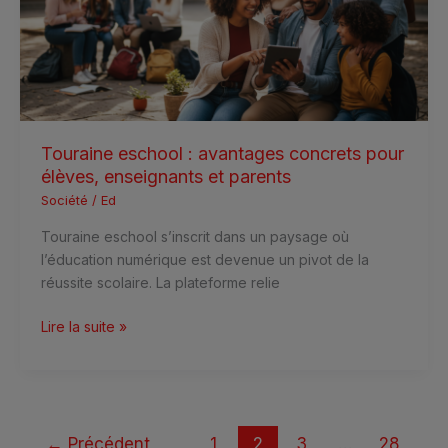
pour
élèves,
enseignants
et
parents
Touraine eschool : avantages concrets pour
élèves, enseignants et parents
Société
/
Ed
Touraine eschool s’inscrit dans un paysage où
l’éducation numérique est devenue un pivot de la
réussite scolaire. La plateforme relie
Lire la suite »
←
Précédent
1
2
3
…
28