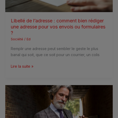
adresse
pour
vos
envois
Libellé de l’adresse : comment bien rédiger
ou
une adresse pour vos envois ou formulaires
formulaires
?
?
Société
/
Ed
Remplir une adresse peut sembler le geste le plus
banal qui soit, que ce soit pour un courrier, un colis
Lire la suite »
Quel
cadeau
offrir
à
un