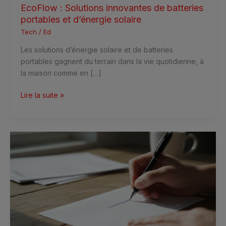
EcoFlow : Solutions innovantes de batteries
portables et d’énergie solaire
Tech
/
Ed
Les solutions d’énergie solaire et de batteries
portables gagnent du terrain dans la vie quotidienne, à
la maison comme en […]
Lire la suite »
Libellé
de
l’adresse
:
comment
bien
rédiger
une