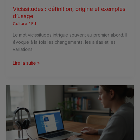
Vicissitudes : définition, origine et exemples
d’usage
Culture
/
Ed
Le mot vicissitudes intrigue souvent au premier abord. Il
évoque à la fois les changements, les aléas et les
variations
Lire la suite »
Youzik
:
Fonctionnement
du
convertisseur
YouTube
MP3
et