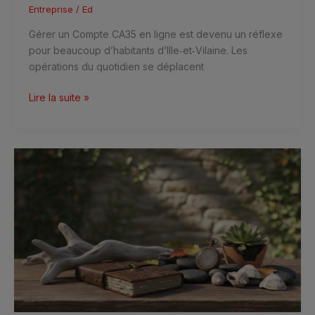
en
Entreprise
/
Ed
ligne
Gérer un Compte CA35 en ligne est devenu un réflexe
pour beaucoup d’habitants d’Ille‑et‑Vilaine. Les
opérations du quotidien se déplacent
Lire la suite »
Vicissitudes
:
définition,
origine
et
exemples
d’usage