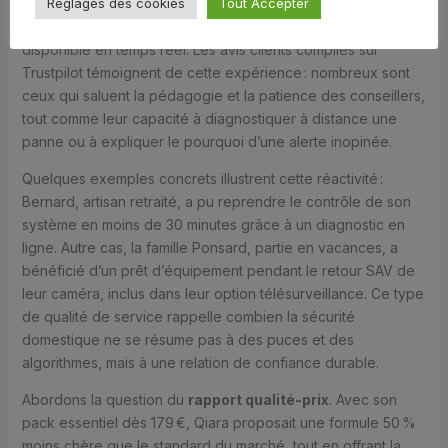
Réglages des cookies
Tout Accepter
humain. C’est sur ce terrain que Qiara a su tirer son épingle
du jeu, s’appuyant sur un
service client
local, compétent et
disponible en temps réel. Les avis clients compilés sur
Trustpilot témoignent de cette expérience : nombreux sont
ceux qui saluent la pédagogie et la patience des conseillers,
tout comme leur capacité à diagnostiquer à distance une
panne ou à expliquer le pourquoi d’une alerte inopinée.
Quelques exemples concrets illustrent cette réactivité :
Bernard, artisan retraité, a pu reprendre le contrôle de son
système en moins de 30 minutes grâce à un diagnostic en
ligne. Autre cas, la famille Ponsard, partie en vacances, a
bénéficié d’un prêt d’équipement pendant le retour SAV de
leur caméra, inclus dans leur option télésurveillance. Ce type
de qualité de service rappelle combien la sécurité
domestique ne se résume pas à des puces et des
algorithmes, mais à une relation de confiance durable.
Abordons la question du
rapport qualité-prix
. Avec son
pack essentiel dès 179 €, Qiara proposait une formule 50 %
moins chère que le standard du marché, tout en offrant la