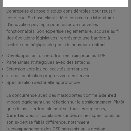
les plus adaptatifs survivront.
L’entreprise dispose d’atouts considérables pour réussir
cette mue. Sa base client fidèle constitue un laboratoire
d’innovation privilégié pour tester de nouvelles
fonctionnalités. Son expertise réglementaire, acquise au fil
des évolutions législatives, représente une barrière à
l’entrée non négligeable pour de nouveaux entrants.
Développement d’une offre freemium pour les TPE
Partenariats stratégiques avec des fintechs
Extension vers les collectivités territoriales
Internationalisation progressive des services
Spécialisation sectorielle approfondie
La concurrence avec des mastodontes comme
Edenred
impose également une réflexion sur le positionnement. Plutôt
que de rivaliser frontalement sur tous les segments,
Comiteo
pourrait capitaliser sur des niches spécifiques où
son expertise fait la différence, notamment
l’accompagnement des CSE naissants ou la gestion