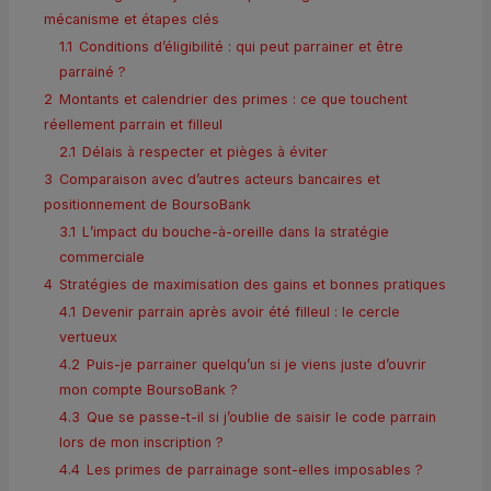
mécanisme et étapes clés
1.1
Conditions d’éligibilité : qui peut parrainer et être
parrainé ?
2
Montants et calendrier des primes : ce que touchent
réellement parrain et filleul
2.1
Délais à respecter et pièges à éviter
3
Comparaison avec d’autres acteurs bancaires et
positionnement de BoursoBank
3.1
L’impact du bouche-à-oreille dans la stratégie
commerciale
4
Stratégies de maximisation des gains et bonnes pratiques
4.1
Devenir parrain après avoir été filleul : le cercle
vertueux
4.2
Puis-je parrainer quelqu’un si je viens juste d’ouvrir
mon compte BoursoBank ?
4.3
Que se passe-t-il si j’oublie de saisir le code parrain
lors de mon inscription ?
4.4
Les primes de parrainage sont-elles imposables ?