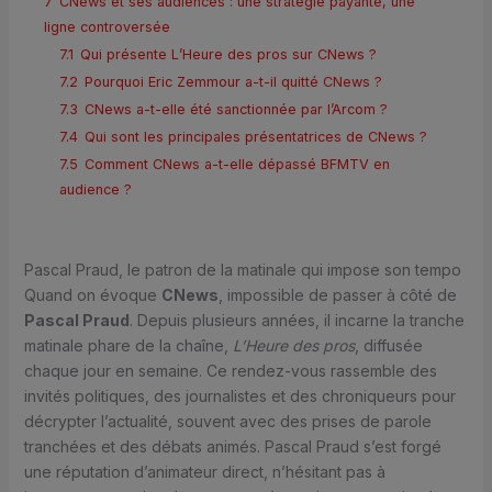
7
CNews et ses audiences : une stratégie payante, une
ligne controversée
7.1
Qui présente L’Heure des pros sur CNews ?
7.2
Pourquoi Eric Zemmour a-t-il quitté CNews ?
7.3
CNews a-t-elle été sanctionnée par l’Arcom ?
7.4
Qui sont les principales présentatrices de CNews ?
7.5
Comment CNews a-t-elle dépassé BFMTV en
audience ?
Pascal Praud, le patron de la matinale qui impose son tempo
Quand on évoque
CNews
, impossible de passer à côté de
Pascal Praud
. Depuis plusieurs années, il incarne la tranche
matinale phare de la chaîne,
L’Heure des pros
, diffusée
chaque jour en semaine. Ce rendez-vous rassemble des
invités politiques, des journalistes et des chroniqueurs pour
décrypter l’actualité, souvent avec des prises de parole
tranchées et des débats animés. Pascal Praud s’est forgé
une réputation d’animateur direct, n’hésitant pas à