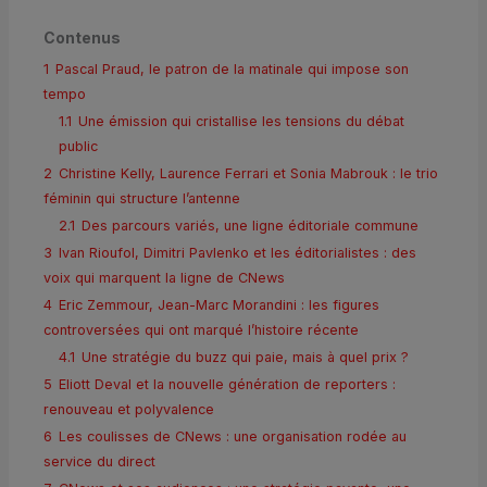
Contenus
1
Pascal Praud, le patron de la matinale qui impose son
tempo
1.1
Une émission qui cristallise les tensions du débat
public
2
Christine Kelly, Laurence Ferrari et Sonia Mabrouk : le trio
féminin qui structure l’antenne
2.1
Des parcours variés, une ligne éditoriale commune
3
Ivan Rioufol, Dimitri Pavlenko et les éditorialistes : des
voix qui marquent la ligne de CNews
4
Eric Zemmour, Jean-Marc Morandini : les figures
controversées qui ont marqué l’histoire récente
4.1
Une stratégie du buzz qui paie, mais à quel prix ?
5
Eliott Deval et la nouvelle génération de reporters :
renouveau et polyvalence
6
Les coulisses de CNews : une organisation rodée au
service du direct