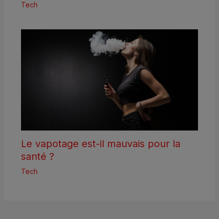
Tech
Le vapotage est-il mauvais pour la
santé ?
Tech