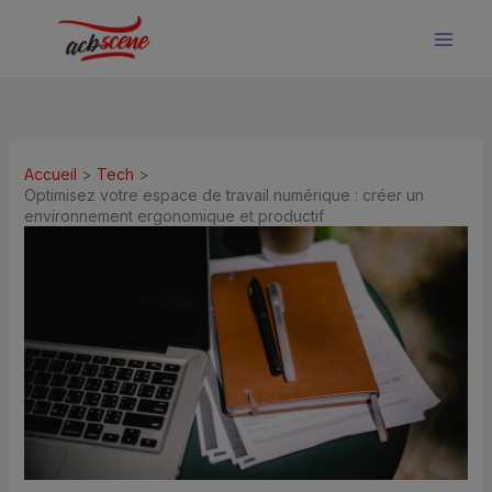
Aller
au
contenu
Accueil
Tech
Optimisez votre espace de travail numérique : créer un
environnement ergonomique et productif