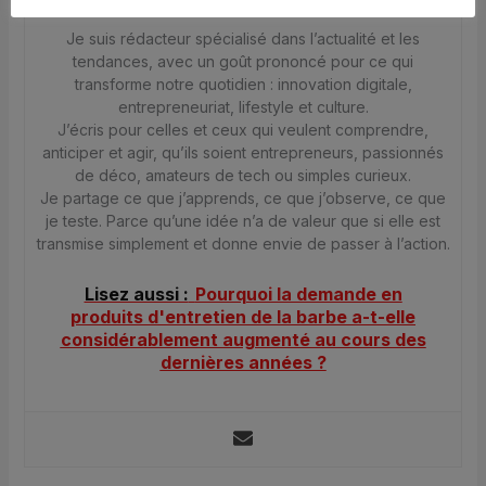
Je suis rédacteur spécialisé dans l’actualité et les
tendances, avec un goût prononcé pour ce qui
transforme notre quotidien : innovation digitale,
entrepreneuriat, lifestyle et culture.
J’écris pour celles et ceux qui veulent comprendre,
anticiper et agir, qu’ils soient entrepreneurs, passionnés
de déco, amateurs de tech ou simples curieux.
Je partage ce que j’apprends, ce que j’observe, ce que
je teste. Parce qu’une idée n’a de valeur que si elle est
transmise simplement et donne envie de passer à l’action.
Lisez aussi :
Pourquoi la demande en
produits d'entretien de la barbe a-t-elle
considérablement augmenté au cours des
dernières années ?