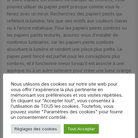
pouvez utiliser du papier peint presque comme vous le
feriez avec un miroir. Recherchez des papiers peints qui
reflètent la lumière, tels que des motifs aux couleurs claires
ou à l’encre métallique. Pour les papiers peints sombres ou
les papiers peints texturés, assurez-vous d’installer de
nombreux luminaires, car les papiers peints sombres
absorbent la lumière et rendent une pièce plus petite. Le
papier peint foncé est parfait pour les conceptions plus
sombres, et il fonctionne mieux lorsqu’il est associé à une
applique ou à un autre luminaire pour créer une lueur orange
chaude.
Nous utilisons des cookies sur notre site web pour
vous offrir l'expérience la plus pertinente en
mémorisant vos préférences et vos visites répétées.
En cliquant sur "Accepter tout", vous consentez à
l'utilisation de TOUS les cookies. Toutefois, vous
pouvez visiter "Paramètres des cookies" pour fournir
un consentement contrôlé.
Réglages des cookies
Tout Accepter
Ed