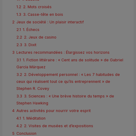
1.2
2. Mots croisés
1.3
3. Casse-tête en bois
2
Jeux de société : Un plaisir interactif
2.1
1. Échecs
2.2
2. Jeux de casino
2.3
3. Dixit
3
Lectures recommandées : Élargissez vos horizons
3.1
1. Fiction littéraire : « Cent ans de solitude » de Gabriel
García Márquez
3.2
2. Développement personnel : « Les 7 habitudes de
ceux qui réalisent tout ce qu’ils entreprennent » de
Stephen R. Covey
3.3
3. Sciences : « Une brève histoire du temps » de
Stephen Hawking
4
Autres activités pour nourrir votre esprit
4.1
1. Méditation
4.2
2. Visites de musées et d’expositions
5
Conclusion