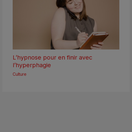
L’hypnose pour en finir avec
l’hyperphagie
Culture