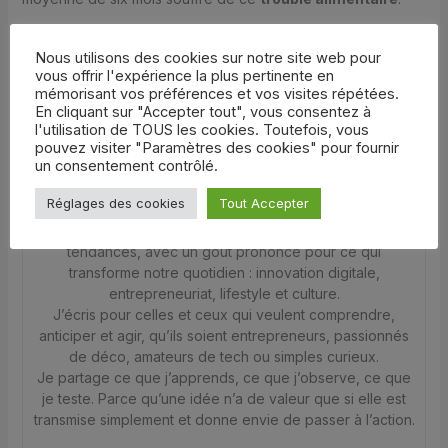
Nous utilisons des cookies sur notre site web pour
vous offrir l'expérience la plus pertinente en
mémorisant vos préférences et vos visites répétées.
En cliquant sur "Accepter tout", vous consentez à
l'utilisation de TOUS les cookies. Toutefois, vous
pouvez visiter "Paramètres des cookies" pour fournir
un consentement contrôlé.
Ed
Réglages des cookies
Tout Accepter
Je suis rédacteur spécialisé dans l’actualité et les
tendances, avec un goût prononcé pour ce qui
transforme notre quotidien : innovation digitale,
entrepreneuriat, lifestyle et culture.
J’écris pour celles et ceux qui veulent comprendre,
anticiper et agir, qu’ils soient entrepreneurs, passionnés
de déco, amateurs de tech ou simples curieux.
Je partage ce que j’apprends, ce que j’observe, ce que
je teste. Parce qu’une idée n’a de valeur que si elle est
transmise simplement et donne envie de passer à l’action.