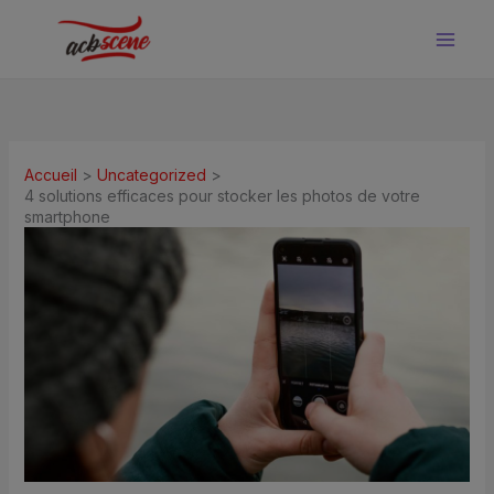
Aller
au
contenu
Accueil
Uncategorized
4 solutions efficaces pour stocker les photos de votre
smartphone