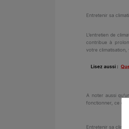
Entretenir sa clima
L’entretien de clim
contribue à prolon
votre climatisation
Lisez aussi :
Que
A noter aussi qu’u
fonctionner, ce qui
Entretenir sa clima