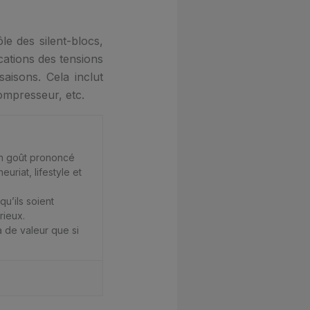
e des silent-blocs,
cations des tensions
aisons. Cela inclut
 compresseur, etc.
 un goût prononcé
uriat, lifestyle et
qu’ils soient
rieux.
 de valeur que si