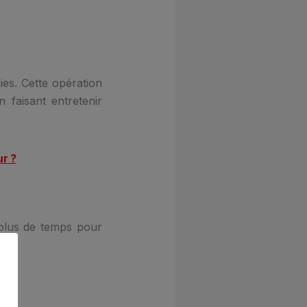
ies. Cette opération
 faisant entretenir
ur ?
 plus de temps pour