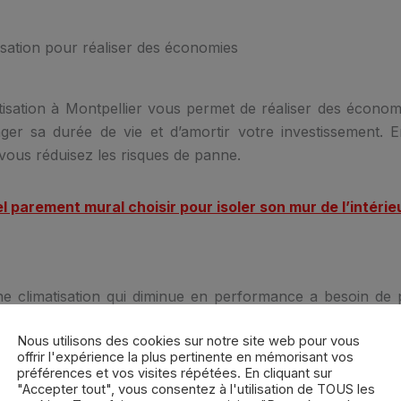
tisation pour réaliser des économies
atisation à Montpellier vous permet de réaliser des économ
ger sa durée de vie et d’amortir votre investissement. En
, vous réduisez les risques de panne.
l parement mural choisir pour isoler son mur de l’intérie
ne climatisation qui diminue en performance a besoin de
 va augmenter votre facture en énergie.
Nous utilisons des cookies sur notre site web pour vous
offrir l'expérience la plus pertinente en mémorisant vos
préférences et vos visites répétées. En cliquant sur
"Accepter tout", vous consentez à l'utilisation de TOUS les
tisation grâce à Froid Sud Energie