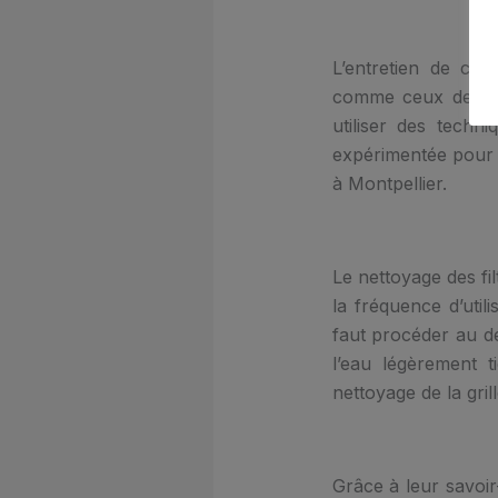
L’entretien de cli
comme ceux de chez
utiliser des techn
expérimentée pour m
à Montpellier.
Le nettoyage des fil
la fréquence d’utili
faut procéder au dé
l’eau légèrement t
nettoyage de la gril
Grâce à leur savoir