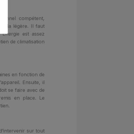
ssionnel compétent,
 la légère. Il faut
d Energie est assez
ien de climatisation
maines en fonction de
appareil. Ensuite, il
oit se faire avec de
 remis en place. Le
etien.
’intervenir sur tout