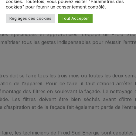
cookies. Toutefois, vous pouvez visiter "Paramètres des
cookies" pour fournir un consentement contrôlé.
matisation à Montpellier doit être effectué par un profe
Réglages des cookies
Tout Accepter
 Froid Sud Energie. En effet, cela ne doit pas se faire à
iques spécifiques et approfondies. L’équipe de Froid Su
aîtriser tous les gestes indispensables pour réussir l’entret
tres doit se faire tous les trois mois ou toutes les deux se
sation de l’appareil. Pour ce faire, il faut d’abord arrêter l’
montage des filtres en soulevant la façade. Le nettoyage d
iède. Les filtres doivent être bien séchés avant d’être
le d’aspiration et de la façade fait également partie de l’entr
-faire, les techniciens de Froid Sud Energie sont capables d