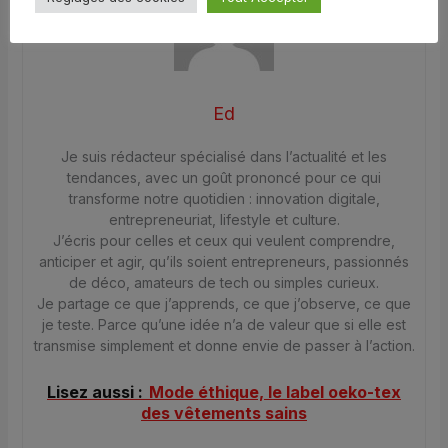
Ed
Je suis rédacteur spécialisé dans l’actualité et les
tendances, avec un goût prononcé pour ce qui
transforme notre quotidien : innovation digitale,
entrepreneuriat, lifestyle et culture.
J’écris pour celles et ceux qui veulent comprendre,
anticiper et agir, qu’ils soient entrepreneurs, passionnés
de déco, amateurs de tech ou simples curieux.
Je partage ce que j’apprends, ce que j’observe, ce que
je teste. Parce qu’une idée n’a de valeur que si elle est
transmise simplement et donne envie de passer à l’action.
Lisez aussi :
Mode éthique, le label oeko-tex
des vêtements sains