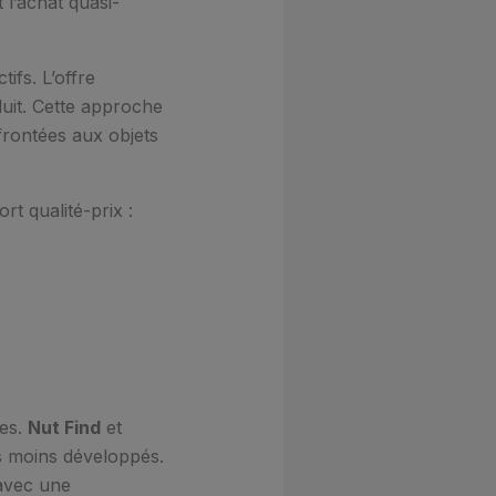
l’achat quasi-
ifs. L’offre
uit. Cette approche
rontées aux objets
rt qualité-prix :
les.
Nut Find
et
s moins développés.
 avec une