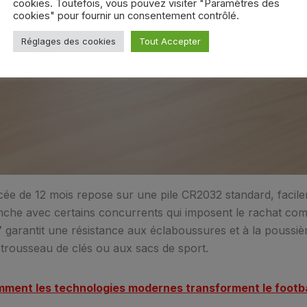
cookies. Toutefois, vous pouvez visiter "Paramètres des
cookies" pour fournir un consentement contrôlé.
Réglages des cookies
Tout Accepter
ée de 12 mois repose sur une pile CR2032 standard, facil
che avec certains concurrents qui imposent le rachat compl
67 garantit une résistance aux éclaboussures et à la poussiè
trousseau de clés ou aux sacs de sport.
ment les technologies modernes transforment le footba