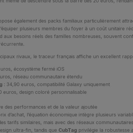
nt même de descendre sous la barre des 20 euros, rendant 
pose également des packs familiaux particulièrement attract
équiper plusieurs membres du foyer à un coût unitaire réd
 aux besoins réels des familles nombreuses, souvent conf
récurrente.
ipaux rivaux, le traceur français affiche un excellent rappo
euros, écosystème fermé iOS
euros, réseau communautaire étendu
g
: 34,90 euros, compatibilité Galaxy uniquement
0 euros, design coloré personnalisable
e des performances et de la valeur ajoutée
rix d’achat, l’équation économique intègre plusieurs variab
es tarifs similaires, mais avec des réseaux communautaire
sign ultra-fin, tandis que
CubTag
privilégie la robustesse