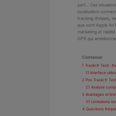
part… Ces situation
localisation connec
tracking d’objets, m
que sont Apple AirT
marketing et réalité
GPS qui ambitionne 
Contenus
1
Trackr.fr Tech : f
1.1
Interface util
2
Prix Trackr.fr T
2.1
Analyse compa
3
Avantages et lim
3.1
Limitations t
4
Questions fréque