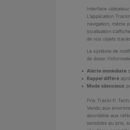
Interface utilisateu
L’application Trackr.
navigation, même po
localisation s’affic
de vos objets tracés
Le système de notif
de doser l’informat
Alerte immédiate
d
Rappel différé
aprè
Mode silencieux
po
Prix Trackr.fr Tec
Vendu aux environ
abordable aux référ
sensibles au prix, s