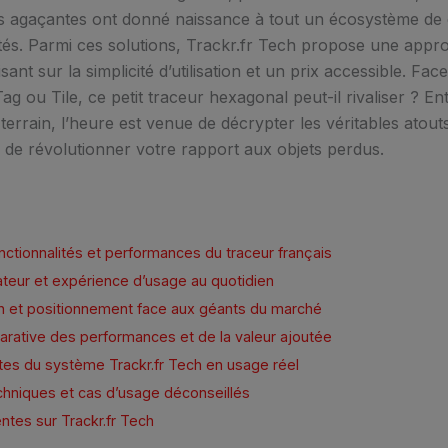
s agaçantes ont donné naissance à tout un écosystème de d
tés. Parmi ces solutions, Trackr.fr Tech propose une appr
isant sur la simplicité d’utilisation et un prix accessible. F
ag ou Tile, ce petit traceur hexagonal peut-il rivaliser ? E
 terrain, l’heure est venue de décrypter les véritables atouts
de révolutionner votre rapport aux objets perdus.
onctionnalités et performances du traceur français
isateur et expérience d’usage au quotidien
ech et positionnement face aux géants du marché
rative des performances et de la valeur ajoutée
ites du système Trackr.fr Tech en usage réel
echniques et cas d’usage déconseillés
ntes sur Trackr.fr Tech