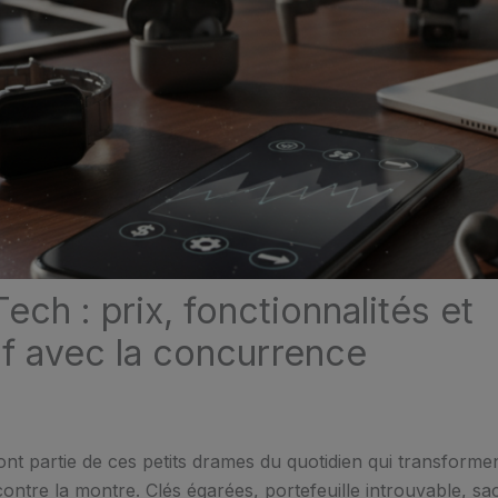
Tech : prix, fonctionnalités et
f avec la concurrence
ont partie de ces petits drames du quotidien qui transform
contre la montre. Clés égarées, portefeuille introuvable, sa