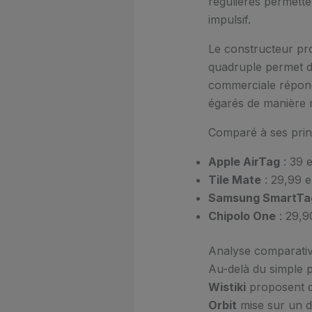
régulières permette
impulsif.
Le constructeur pro
quadruple permet d’
commerciale répond
égarés de manière 
Comparé à ses princ
Apple AirTag
: 39 
Tile Mate
: 29,99 
Samsung SmartTa
Chipolo One
: 29,9
Analyse comparativ
Au-delà du simple p
Wistiki
proposent d
Orbit
mise sur un de