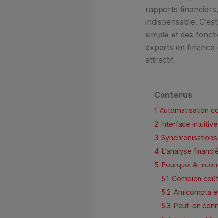
rapports financiers,
indispensable. C’es
simple et des foncti
experts en finance 
attractif.
Contenus
1
Automatisation co
2
Interface intuiti
3
Synchronisations,
4
L’analyse financi
5
Pourquoi Amicomp
5.1
Combien coût
5.2
Amicompta es
5.3
Peut-on conne