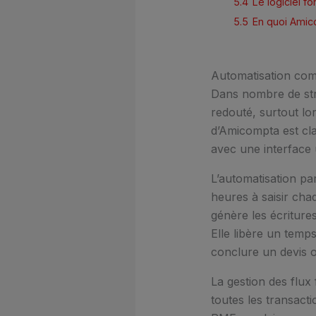
5.4
Le logiciel f
5.5
En quoi Amico
Automatisation comp
Dans nombre de stru
redouté, surtout lo
d’Amicompta est clai
avec une interface ut
L’automatisation par
heures à saisir chaq
génère les écriture
Elle libère un temps
conclure un devis ou
La gestion des flux 
toutes les transacti