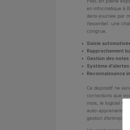
PME en pleine expan
en informatique à B
demi-journée par mo
l’essentiel : une ch
congrue.
Saisie automatisée
Rapprochement ban
Gestion des notes 
Système d’alertes 
Reconnaissance int
Ce dispositif ne se
corrections que vou
mois, le logiciel le
auto-apprenante s’a
gestion d’entreprise