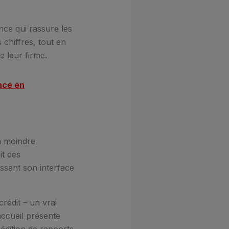
ce qui rassure les
 chiffres, tout en
e leur firme.
nce en
La moindre
it des
issant son interface
rédit – un vrai
accueil présente
 édition de rapports