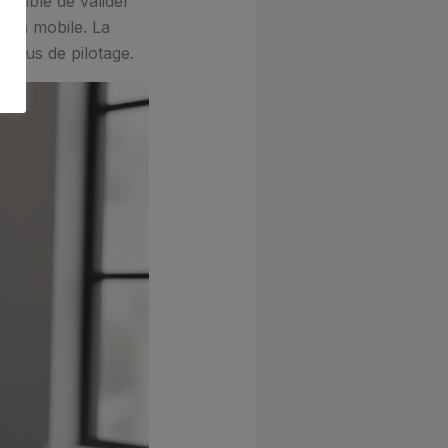
ossible de valider
s un mobile. La
 plus de pilotage.