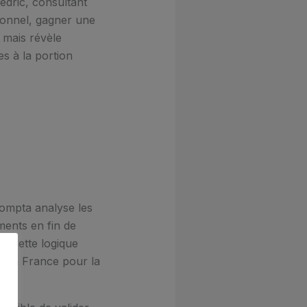
édric, consultant
ionnel, gagner une
 mais révèle
es à la portion
compta analyse les
ments en fin de
s. Cette logique
e en France pour la