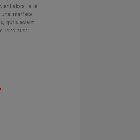
ent alors l’allié
 une interface
, qu’ils soient
e rend aussi
a
e