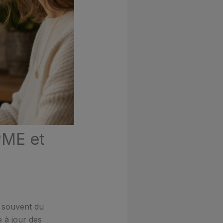
PME et
e souvent du
e à jour des