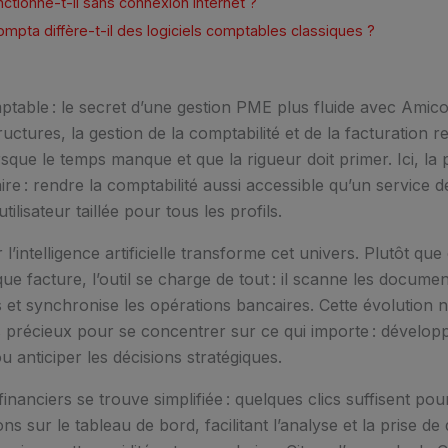
onctionne-t-il sans connexion internet ?
mpta diffère-t-il des logiciels comptables classiques ?
table : le secret d’une gestion PME plus fluide avec Amic
ctures, la gestion de la comptabilité et de la facturation r
rsque le temps manque et que la rigueur doit primer. Ici, l
re : rendre la comptabilité aussi accessible qu’un service d
ilisateur taillée pour tous les profils.
 l’intelligence artificielle transforme cet univers. Plutôt qu
ue facture, l’outil se charge de tout : il scanne les documen
s et synchronise les opérations bancaires. Cette évolution n
 précieux pour se concentrer sur ce qui importe : développer
 anticiper les décisions stratégiques.
financiers se trouve simplifiée : quelques clics suffisent pou
ons sur le tableau de bord, facilitant l’analyse et la prise d