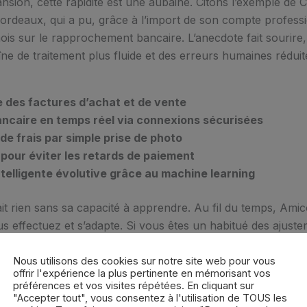
sion, cette rapidité est une aubaine. Citons l’exemple de C
ordeaux, qui a pu, grâce à l’import de son compte profess
is sur le rapprochement bancaire. L’anecdote fait sourire,
aîne de traitement plus fluide et des erreurs humaines réduit
 des factures d’achat et de vente
caire en temps réel via connexions sécurisées
de frais par simple prise de photo
pour éviter les retards de paiement
elligente évolutive grâce au machine learning
rait rien sans sa capacité à apprendre. Au fil du temps, Ami
s effectuez et s’adapte. Si vous êtes un habitué des ajuste
s anticipe, vous évitant de répéter des modifications identique
pparente à celle employée par d’autres solutions de point
Nous utilisons des cookies sur notre site web pour vous
offrir l'expérience la plus pertinente en mémorisant vos
, détaillées sur
cette page
.
préférences et vos visites répétées. En cliquant sur
"Accepter tout", vous consentez à l'utilisation de TOUS les