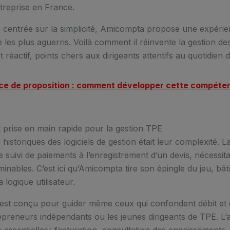
ntreprise en France.
centrée sur la simplicité, Amicompta propose une expérien
les plus aguerris. Voilà comment il réinvente la gestion des
t réactif, points chers aux dirigeants attentifs au quotidien d
ce de proposition : comment développer cette compéte
et prise en main rapide pour la gestion TPE
 historiques des logiciels de gestion était leur complexité. 
 suivi de paiements à l’enregistrement d’un devis, nécessita
inables. C’est ici qu’Amicompta tire son épingle du jeu, bât
 logique utilisateur.
est conçu pour guider même ceux qui confondent débit et c
epreneurs indépendants ou les jeunes dirigeants de TPE. L’
 essentielles : facturation, consultation des encaissements,