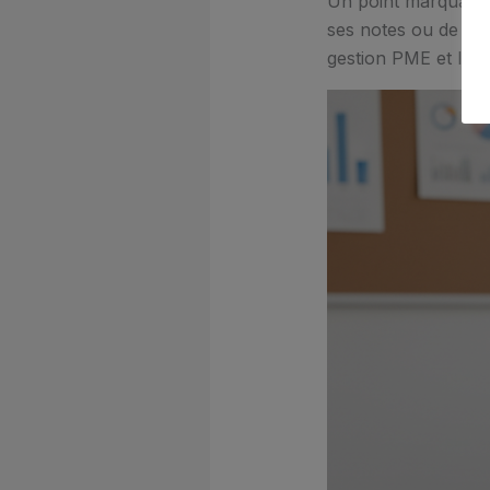
Un point marquant, s
ses notes ou de sui
gestion PME et la g