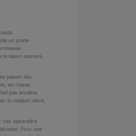
ompta
este un poste
a promesse
e livraison express,
e de passer des
ts, les classe,
’est pas anodine.
 la relation client,
r voir apparaître
e décision. Pour une