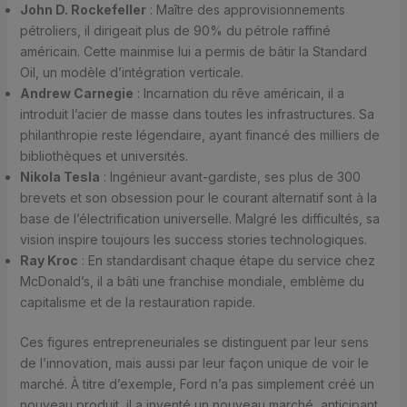
John D. Rockefeller
: Maître des approvisionnements
pétroliers, il dirigeait plus de 90% du pétrole raffiné
américain. Cette mainmise lui a permis de bâtir la Standard
Oil, un modèle d’intégration verticale.
Andrew Carnegie
: Incarnation du rêve américain, il a
introduit l’acier de masse dans toutes les infrastructures. Sa
philanthropie reste légendaire, ayant financé des milliers de
bibliothèques et universités.
Nikola Tesla
: Ingénieur avant-gardiste, ses plus de 300
brevets et son obsession pour le courant alternatif sont à la
base de l’électrification universelle. Malgré les difficultés, sa
vision inspire toujours les success stories technologiques.
Ray Kroc
: En standardisant chaque étape du service chez
McDonald’s, il a bâti une franchise mondiale, emblème du
capitalisme et de la restauration rapide.
Ces figures entrepreneuriales se distinguent par leur sens
de l’innovation, mais aussi par leur façon unique de voir le
marché. À titre d’exemple, Ford n’a pas simplement créé un
nouveau produit, il a inventé un nouveau marché, anticipant