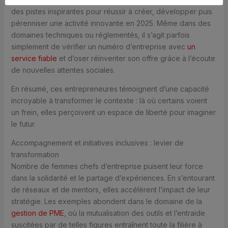
des pistes inspirantes pour réussir à créer, développer puis
pérenniser une activité innovante en 2025. Même dans des
domaines techniques ou réglementés, il s’agit parfois
simplement de vérifier un numéro d’entreprise avec
un
service fiable
et d’oser réinventer son offre grâce à l’écoute
de nouvelles attentes sociales.
En résumé, ces entrepreneures témoignent d’une capacité
incroyable à transformer le contexte : là où certains voient
un frein, elles perçoivent un espace de liberté pour imaginer
le futur.
Accompagnement et initiatives inclusives : levier de
transformation
Nombre de femmes chefs d’entreprise puisent leur force
dans la solidarité et le partage d’expériences. En s’entourant
de réseaux et de mentors, elles accélèrent l’impact de leur
stratégie. Les exemples abondent dans le domaine de la
gestion de PME
, où la mutualisation des outils et l’entraide
suscitées par de telles figures entraînent toute la filière à